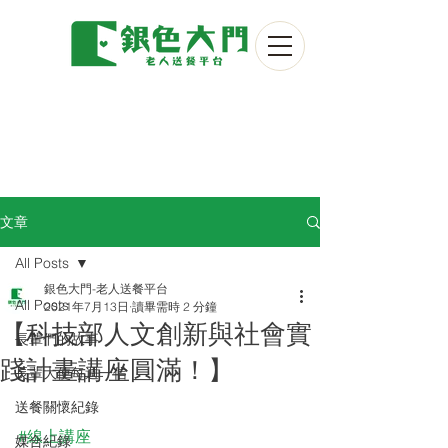
文章
All Posts
銀色大門-老人送餐平台
All Posts
2021年7月13日
讀畢需時 2 分鐘
【科技部人文創新與社會實
長輩們的故事
踐計畫講座圓滿！】
長輩大使每週一信
送餐關懷紀錄
#線上講座
媒合紀錄