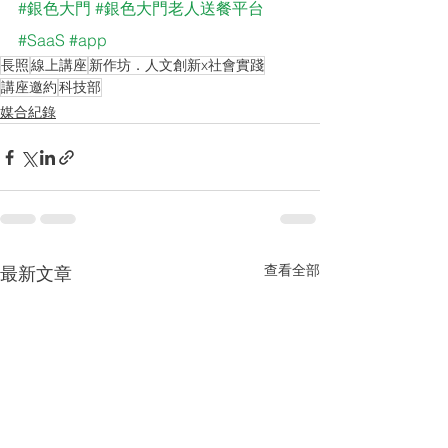
#銀色大門
#銀色大門老人送餐平台
#SaaS
#app
長照
線上講座
新作坊．人文創新x社會實踐
講座邀約
科技部
媒合紀錄
查看全部
最新文章