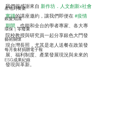
我們很感謝來自 
新作坊．人文創新x社會
產地到餐桌
實踐
的講座邀約，讓我們即便在 
#疫情
銀髮知識
期間
，也能和全台的學者專家、各大專
環保｜零廢棄
院校教授與研究員一起分享銀色大門發
藝術關懷
現台灣長照，尤其是老人送餐在政策發
每月食材捐贈電子報
展、福利制度、產業發展現況與未來的
ESG成果紀錄
發現與革新。