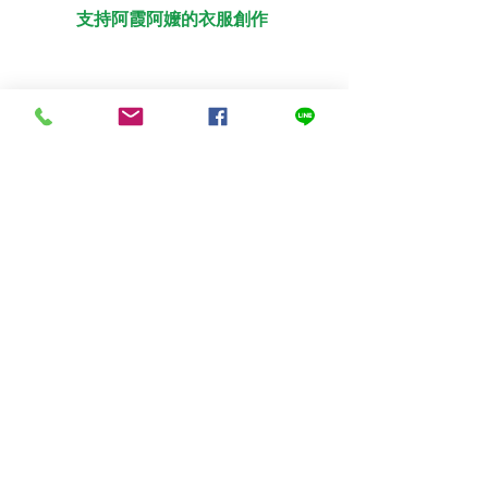
支持阿霞阿嬤的衣服創作
長輩大使想要追蹤銀色大門最新動態
嗎？
有很多送餐的紀錄，以及最新的媒合進
度，
都歡迎各位長輩大使，
密切追蹤『每周日晚上的每週一信』不
錯過每週銀色大門的腳步，
同時與我們一同成長，共同實踐『以老