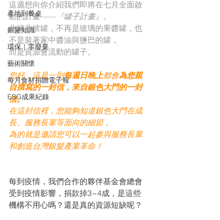
這週想向你介紹我們即將在七月全面啟
產地到餐桌
動的計畫——
『罐子計畫』
。
此罐非彼罐，不再是玻璃的果醬罐，也
銀髮知識
不是裝著家中醬油與鹽巴的罐，
環保｜零廢棄
而是資源會流動的罐子。
藝術關懷
您好，這是一則
每週日晚上
都會
為您親
每月食材捐贈電子報
自撰寫的一封信，來自銀色大門的一封
ESG成果紀錄
信。
在這封信裡，您能夠知道銀色大門在成
長、服務長輩等面向的細節，
為的就是邀請您可以一起參與服務長輩
和創造台灣銀髮產業革命！
每到疫情，我們合作的夥伴基金會總會
受到疫情影響，捐款掉3~4成，是這些
機構不用心嗎？還是真的資源短缺呢？