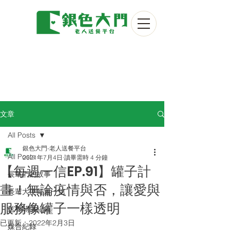
文章
All Posts
銀色大門-老人送餐平台
All Posts
2021年7月4日
讀畢需時 4 分鐘
【每週一信EP.91】罐子計
長輩們的故事
畫！無論疫情與否，讓愛與
長輩大使每週一信
服務像罐子一樣透明
送餐關懷紀錄
已更新：
2022年2月3日
媒合紀錄