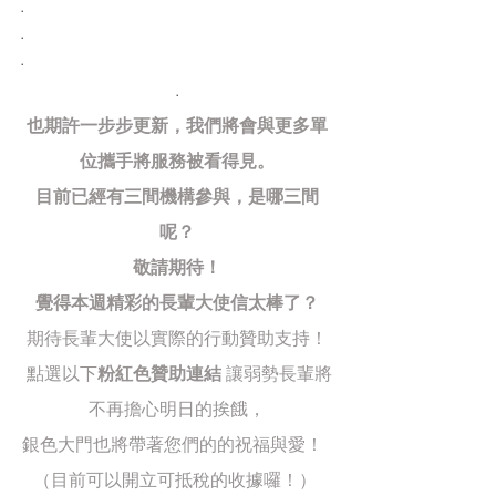
.
.
.
.
也期許一步步更新，我們將會與更多單
位攜手將服務被看得見。
目前已經有三間機構參與，是哪三間
呢？
敬請期待！
覺得本週精彩的長輩大使信太棒了？
期待長輩大使以實際的行動贊助支持！
 點選以下
粉紅色贊助連結
 讓弱勢長輩將
不再擔心明日的挨餓，
銀色大門也將帶著您們的的祝福與愛！  
（目前可以開立可抵稅的收據囉！） 