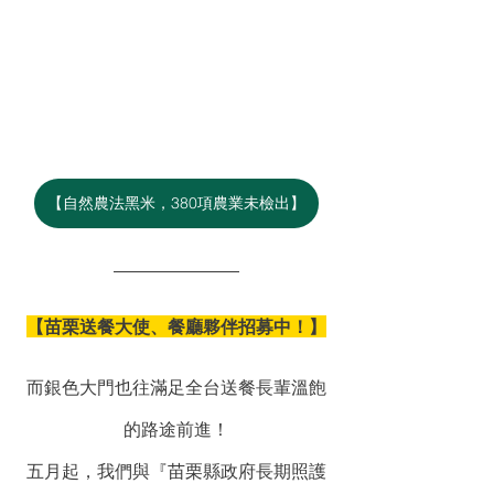
【自然農法黑米，380項農業未檢出】
【苗栗送餐大使、餐廳夥伴招募中！】
而銀色大門也往滿足全台送餐長輩溫飽
的路途前進！
五月起，我們與『苗栗縣政府長期照護