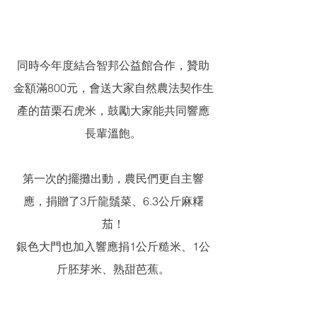
同時今年度結合智邦公益館合作，贊助
金額滿800元，會送大家自然農法契作生
產的苗栗石虎米，鼓勵大家能共同響應
長輩溫飽。
第一次的擺攤出動，農民們更自主響
應，捐贈了3斤龍鬚菜、6.3公斤麻糬
茄！
銀色大門也加入響應捐1公斤糙米、1公
斤胚芽米、熟甜芭蕉。