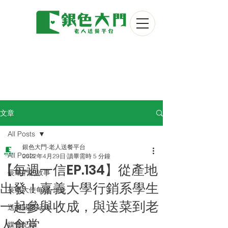
文章
All Posts
銀色大門-老人送餐平台
All Posts
2022年4月29日
讀畢需時 5 分鐘
【每週一信EP.134】從產地
長輩們的故事
出發！嘉義大學行銷系學生
長輩大使每週一信
一起參與收成，與送菜到老
送餐關懷紀錄
人食堂
媒合紀錄