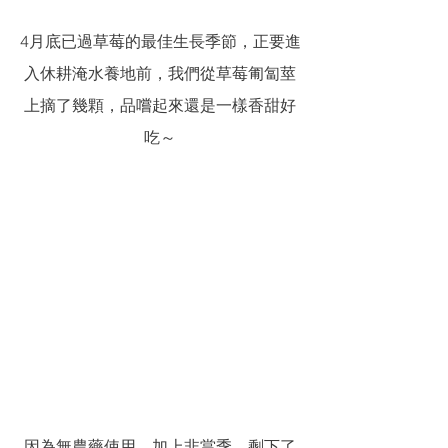
4月底已過草莓的最佳生長季節，正要進
入休耕淹水養地前，我們從草莓匍匐莖
上摘了幾顆，品嚐起來還是一樣香甜好
吃～
因為無農藥使用，加上非當季，剩下了