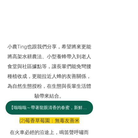
小農Ting也跟我們分享，希望將來更能
將高架水耕農法、小型養蜂帶入到老人
食堂與社區據點等，讓長輩們能免彎腰
種植收成，更能拉近人蜂的友善關係，
為自然生態授粉，在生態與長輩生活體
驗帶來結合。
【嗡嗡嗡～帶著龍眼清香的春蜜，新鮮收成】
(2)莓香草莓園：無毒友善米
在火車必經的沿途上，鳴笛聲呼嘯而