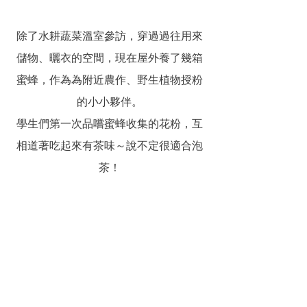
除了水耕蔬菜溫室參訪，穿過過往用來
儲物、曬衣的空間，現在屋外養了幾箱
蜜蜂，作為為附近農作、野生植物授粉
的小小夥伴。
學生們第一次品嚐蜜蜂收集的花粉，互
相道著吃起來有茶味～說不定很適合泡
茶！