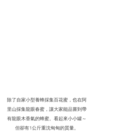
除了自家小型養蜂採集百花蜜，也在阿
里山採集龍眼春蜜，讓大家能品嘗到帶
有龍眼木香氣的蜂蜜。看起來小小罐～
但卻有1公斤重沈甸甸的質量。