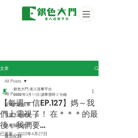
文章
All Posts
銀色大門-老人送餐平台
All Posts
2022年3月11日
讀畢需時 2 分鐘
【每週一信EP.127】媽～我
長輩們的故事
們上電視了！ 在＊＊＊的最
長輩大使每週一信
後，我們要...
送餐關懷紀錄
已更新：
2022年4月27日
媒合紀錄