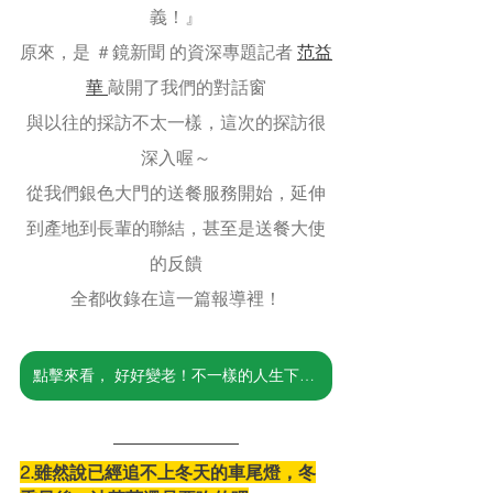
義！』
原來，是 ＃鏡新聞 的資深專題記者 
范益
華 
敲開了我們的對話窗
與以往的採訪不太一樣，這次的探訪很
深入喔～
從我們銀色大門的送餐服務開始，延伸
到產地到長輩的聯結，甚至是送餐大使
的反饋
全都收錄在這一篇報導裡！
點擊來看， 好好變老！不一樣的人生下半場
2.雖然說已經追不上冬天的車尾燈，冬