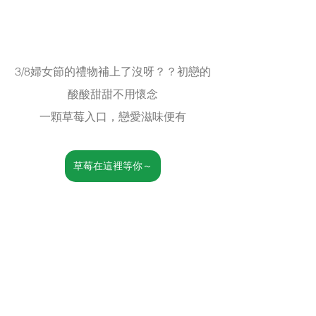
3/8婦女節的禮物補上了沒呀？？初戀的
酸酸甜甜不用懷念
一顆草莓入口，戀愛滋味便有
草莓在這裡等你～