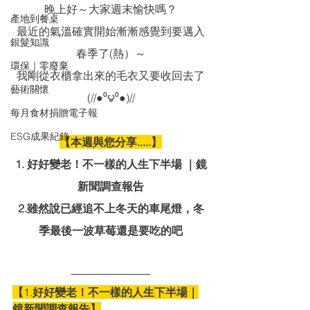
晚上好～大家週末愉快嗎？
產地到餐桌
最近的氣溫確實開始漸漸感覺到要邁入
銀髮知識
春季了(熱）～
環保｜零廢棄
我剛從衣櫃拿出來的毛衣又要收回去了
藝術關懷
(//●⁰౪⁰●)//
每月食材捐贈電子報
ESG成果紀錄
【本週與您分享.....】
1. 好好變老！不一樣的人生下半場 ｜鏡
新聞調查報告
2.雖然說已經追不上冬天的車尾燈，冬
季最後一波草莓還是要吃的吧
【
1.
好好變老！不一樣的人生下半場｜
鏡新聞調查報告】