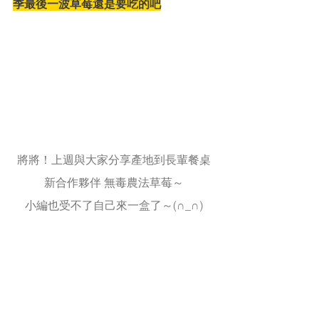
季最後一波草莓還是要吃的吧
將將！上週與大家分享產地到長輩餐桌
新合作夥伴 無毒農法草莓～
小編也受不了自己來一盒了～(∩_∩)