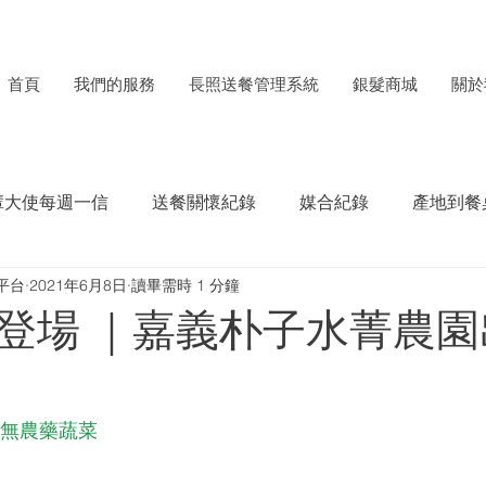
首頁
我們的服務
長照送餐管理系統
銀髮商城
關於
輩大使每週一信
送餐關懷紀錄
媒合紀錄
產地到餐
平台
2021年6月8日
讀畢需時 1 分鐘
每月食材捐贈電子報
ESG成果紀錄
登場 ｜嘉義朴子水菁農園
#無農藥蔬菜