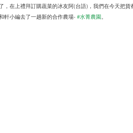
了，在上禮拜訂購蔬菜的冰友阿(台語)，我們在今天把貨
和軒小編去了一趟新的合作農場- 
#水菁農園
。