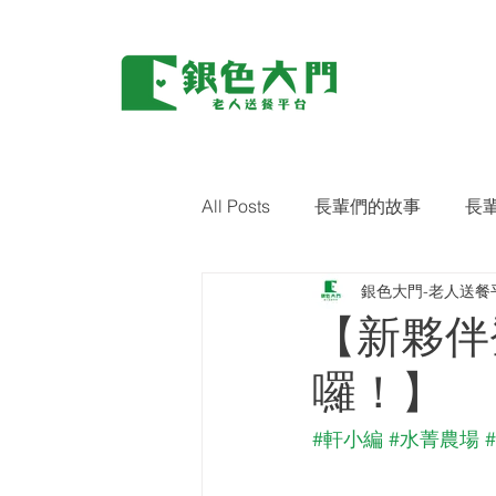
All Posts
長輩們的故事
長
銀色大門-老人送餐
環保｜零廢棄
藝術關懷
【新夥伴
囉！】
#軒小編
#水菁農場