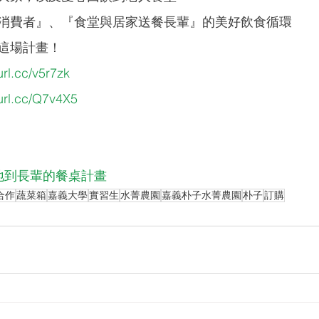
消費者』、『食堂與居家送餐長輩』的美好飲食循環
這場計畫！ 
url.cc/v5r7zk
eurl.cc/Q7v4X5
地到長輩的餐桌計畫
合作
蔬菜箱
嘉義大學
實習生
水菁農園
嘉義朴子水菁農園
朴子
訂購