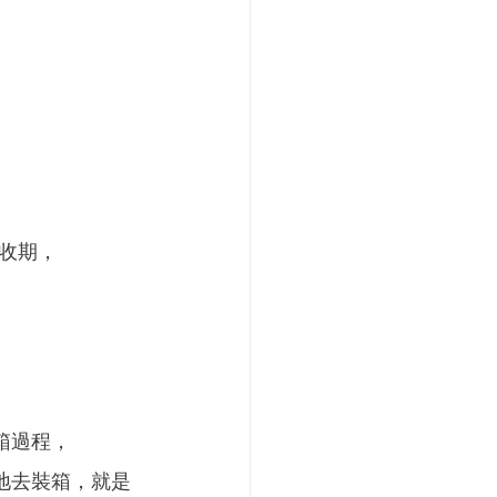
收期，
箱過程，
地去裝箱，就是