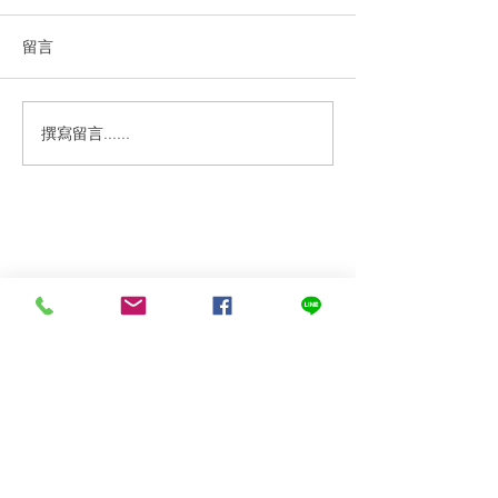
留言
撰寫留言......
3月食材捐贈電子報｜65.8
#公益蔬菜捐贈 
公斤水耕蔬菜，捐贈3間在
京都水菜捐贈
地老人食堂
關於我們
關於我們
常見問題
媒體報導
合作案例
聯繫我們
銀色大門大事紀（建置中
媒體素材（建置中
我們的服務
家中長輩送餐申請
​產地到長輩餐桌
銀髮電商
產品