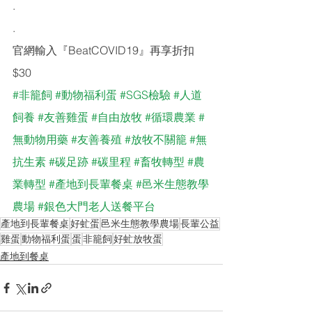
.
.
官網輸入『BeatCOVID19』再享折扣
$30
#非籠飼
#動物福利蛋
#SGS檢驗
#人道
飼養
#友善雞蛋
#自由放牧
#循環農業
#
無動物用藥
#友善養殖
#放牧不關籠
#無
抗生素
#碳足跡
#碳里程
#畜牧轉型
#農
業轉型
#產地到長輩餐桌
#邑米生態教學
農場
#銀色大門老人送餐平台
產地到長輩餐桌
好虻蛋
邑米生態教學農場
長輩公益
雞蛋
動物福利蛋
蛋
非籠飼
好虻放牧蛋
產地到餐桌