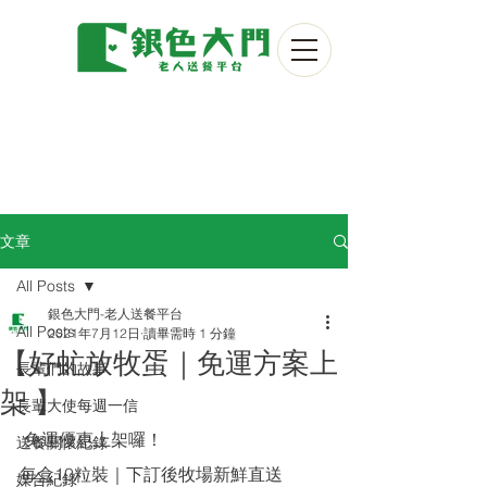
文章
All Posts
銀色大門-老人送餐平台
All Posts
2021年7月12日
讀畢需時 1 分鐘
【好虻放牧蛋｜免運方案上
長輩們的故事
架 】
長輩大使每週一信
 免運優惠上架囉！
送餐關懷紀錄
每盒10粒裝｜下訂後牧場新鮮直送
媒合紀錄