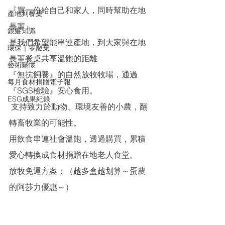
『買一份給自己和家人，同時幫助在地
產地到餐桌
長輩』
銀髮知識
是我們希望能串連產地，到大家與在地
環保｜零廢棄
長輩餐桌共享溫飽的距離
藝術關懷
『無抗飼養』的自然放牧牧場，通過
每月食材捐贈電子報
『SGS檢驗』安心食用。
ESG成果紀錄
 支持致力於動物、環境友善的小農，翻
轉畜牧業的可能性。
用飲食串連社會溫飽，透過購買，累積
愛心轉換成食材捐贈在地老人食堂。
放牧免運方案：（越多盒越划算～蛋農
的阿莎力優惠～）