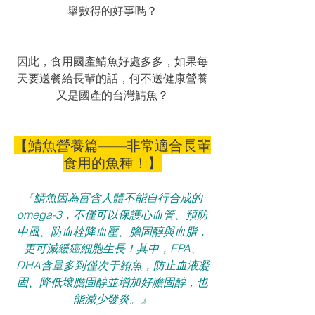
舉數得的好事嗎？
因此，食用國產鯖魚好處多多，如果每
天要送餐給長輩的話，何不送健康營養
又是國產的台灣鯖魚？
【鯖魚營養篇——非常適合長輩
食用的魚種！】
『鯖魚因為富含人體不能自行合成的
omega-3，不僅可以保護心血管、預防
中風、防血栓降血壓、膽固醇與血脂，
更可減緩癌細胞生長！其中，EPA、
DHA含量多到僅次于鮪魚，防止血液凝
固、降低壞膽固醇並增加好膽固醇，也
能減少發炎。』