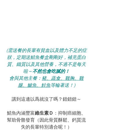
(需送餐的長輩有貧血以及體力不足的症
狀，定期送鯖魚餐盒剛剛好，補充蛋白
質、鐵質以及其他營養，不過不是每天
啦～
不然也會吃膩的！
會與其他主餐：
豬、蔬食、雞胸、雞
腿、鱸魚、鮭魚
等輪著送！)
講到這邊以爲就沒了嗎？錯錯錯～
鯖魚內涵豐富
維生素Ｄ
：抑制癌細胞、
幫助骨骼發育（因此骨質酥鬆、鈣質流
失的長輩特別適合呢！）