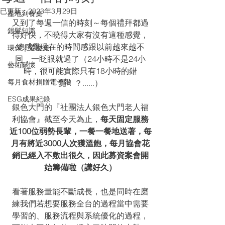
已更新：
2023年3月29日
產地到餐桌
又到了每週一信的時刻～每個禮拜都過
銀髮知識
得好快，不曉得大家有沒有這種感覺，
總感覺現在的時間感跟以前越來越不
環保｜零廢棄
同，一眨眼就過了（24小時不是24小
藝術關懷
時，很可能實際只有18小時的錯
每月食材捐贈電子報
覺！？......）
ESG成果紀錄
銀色大門的『社團法人銀色大門老人福
利協會』截至今天為止，
每天固定服務
近100位弱勢長輩，一餐一餐地送著，每
月有將近3000人次獲溫飽，每月協會花
銷已經入不敷出很久，因此募資案會開
始籌備啦（講好久）
看著服務量能不斷成長，也是同時在磨
練我們若想要服務全台的過程當中需要
學習的、服務流程與系統優化的過程，