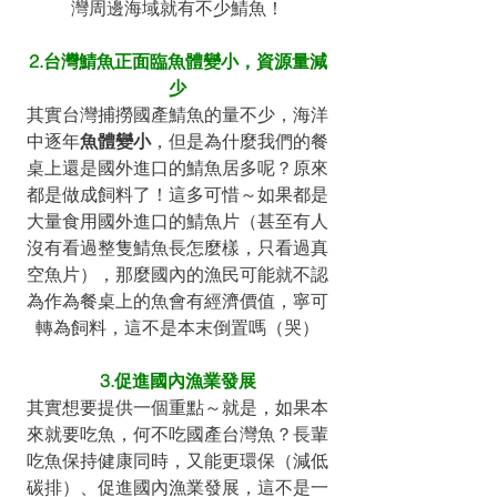
灣周邊海域就有不少鯖魚！
2.台灣鯖魚正面臨魚體變小，資源量減
少
其實台灣捕撈國產鯖魚的量不少，海洋
中逐年
魚體變小
，但是為什麼我們的餐
桌上還是國外進口的鯖魚居多呢？原來
都是做成飼料了！這多可惜～如果都是
大量食用國外進口的鯖魚片（甚至有人
沒有看過整隻鯖魚長怎麼樣，只看過真
空魚片），那麼國內的漁民可能就不認
為作為餐桌上的魚會有經濟價值，寧可
轉為飼料，這不是本末倒置嗎（哭）
3.促進國內漁業發展
其實想要提供一個重點～就是，如果本
來就要吃魚，何不吃國產台灣魚？長輩
吃魚保持健康同時，又能更環保（減低
碳排）、促進國內漁業發展，這不是一