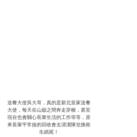
送餐大使吳大哥，真的是新北皇家送餐
大使，每天在山巔之間奔走穿梭，甚至
現在也會關心長輩生活的工作等等，原
來長輩平常撿的回收會去清潔隊兌換衛
生紙呢！