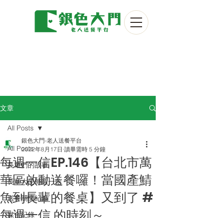
文章
All Posts
銀色大門-老人送餐平台
All Posts
2022年8月17日
讀畢需時 5 分鐘
每週一信EP.146【台北市萬
長輩們的故事
華區啟動送餐囉！當國產鯖
長輩大使每週一信
魚到長輩的餐桌】又到了 #
送餐關懷紀錄
每週一信 的時刻～
媒合紀錄