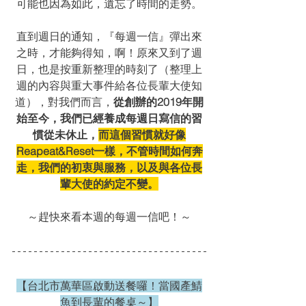
可能也因為如此，遺忘了時間的走勢。
直到週日的通知，『每週一信』彈出來
之時，才能夠得知，啊！原來又到了週
日，也是按重新整理的時刻了（整理上
週的內容與重大事件給各位長輩大使知
道），對我們而言，
從創辦的2019年開
始至今，我們已經養成每週日寫信的習
慣從未休止，
而這個習慣就好像
Reapeat&Reset一樣，不管時間如何奔
走，我們的初衷與服務，以及與各位長
輩大使的約定不變。
～趕快來看本週的每週一信吧！～
【台北市萬華區啟動送餐囉！當國產鯖
魚到長輩的餐桌～】