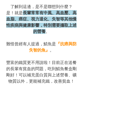
了解到這邊，是不是聯想到什麼？
是！就是
長輩常常有中風、高血壓、高
血脂、癌症、視力退化、失智等其他慢
性疾病與健康影響，特別需要攝取上述
的營養
。
難怪曾經有人提過，鯖魚是
『抗癌與防
失智的魚』
。
豐富的鐵質更不用說啦！目前正在送餐
的長輩有貧血的問題，吃到鯖魚餐盒剛
剛好！可以補充蛋白質與上述營養、礦
物質以外，更能補充鐵，改善貧血！