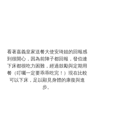
看著嘉義皇家送餐大使安琦姐的回報感
到很開心，因為前陣子都回報，發伯連
下床都很吃力困難，經過鼓勵與定期用
餐（叮囑一定要乖乖吃完！）現在比較
可以下床，足以顯見身體的康復與進
步。