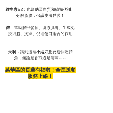
維生素B2：
也幫助蛋白質和醣類代謝、
分解脂肪，保護皮膚黏膜！
鋅
：幫助腦部發育、復原肌膚、生成免
疫細胞、抗癌、促進傷口癒合的作用
天啊～講到這裡小編好想要趕快吃鯖
魚，無論是香煎還是清蒸～～
萬華區的長輩有福啦！全區送餐
服務上線！