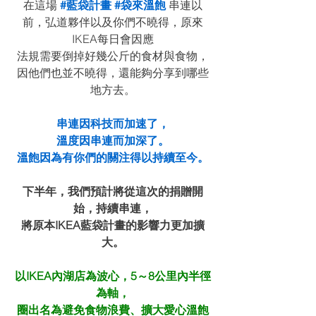
在這場
#藍袋計畫
#袋來溫飽
 串連以
前，弘道夥伴以及你們不曉得，原來
IKEA每日會因應
法規需要倒掉好幾公斤的食材與食物，
因他們也並不曉得，還能夠分享到哪些
地方去。
串連因科技而加速了，
溫度因串連而加深了。
溫飽因為有你們的關注得以持續至今。
下半年，我們預計將從這次的捐贈開
始，持續串連，
將原本IKEA藍袋計畫的影響力更加擴
大。
以IKEA內湖店為波心，5～8公里內半徑
為軸，
圈出名為避免食物浪費、擴大愛心溫飽