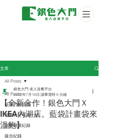
文章
All Posts
銀色大門-老人送餐平台
All Posts
2022年7月16日
讀畢需時 6 分鐘
【全新合作！銀色大門Ｘ
長輩們的故事
IKEA內湖店。藍袋計畫袋來
長輩大使每週一信
溫飽】
送餐關懷紀錄
媒合紀錄