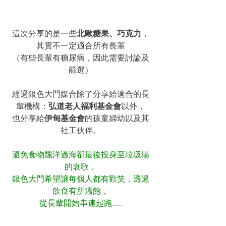
這次分享的是一些
北歐糖果、巧克力
，
其實不一定適合所有長輩
（有些長輩有糖尿病，因此需要討論及
篩選）
經過銀色大門媒合除了分享給適合的長
輩機構：
弘道老人福利基金會
以外，
也分享給
伊甸基金會
的孩童婦幼以及其
社工伙伴。
避免食物飄洋過海卻最後投身至垃圾場
的哀歌，
銀色大門希望讓每個人都有歡笑，透過
飲食有所溫飽，
從長輩開始串連起跑.....