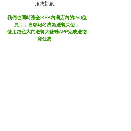
服務對象。
我們也同時讓全IKEA內湖店內的250位
員工，自願報名成為送餐大使，
使用銀色大門送餐大使端APP完成送物
資任務！