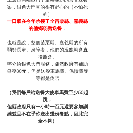
案，銀色大門真的很有野心的（不怕死
的）
一口氣在今年承接了全苗栗縣、嘉義縣
的偏鄉弱勢送餐
，
也就是說，整個苗栗縣、嘉義縣的所有
弱勢長輩、身障者，他們的溫飽就會直
接照會、
轉介給銀色大門服務，雖然政府有補助
每餐80元，但是送餐車馬費、保險費等
等都是倒賠
（我們每戶給送餐大使車馬費至少50起
跳，
但縣政府只有一小時一百元還要參加訓
練並且不在乎你送出幾份餐點，因此完
全不夠）