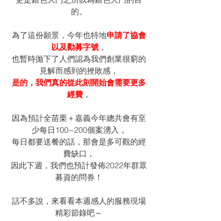
的。
為了這份願景，今年也特地
申請了協會
以及勸募字號
，
也暫時拋下了人們認為我們創業很窮的
見解而感到的挫敗感，
是的，我們真的從此刻開始會需要更多
經費
，
因為預計全苗栗＋嘉義今年總共會有至
少每日100~200個案湧入，
每日都要送餐的話，那會是多可觀的經
費缺口，
因此下週，我們也預計發佈2022年群眾
募資的問券！
話不多說，來看看本週感人的服務現場
精彩節錄吧～