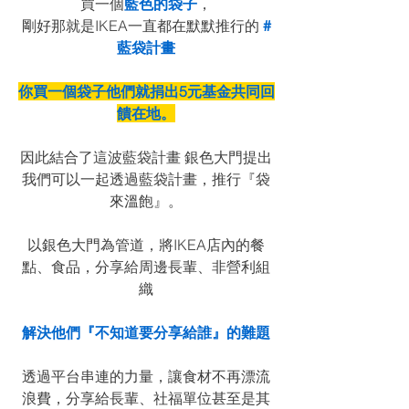
買一個
藍色的袋子
，
剛好那就是IKEA一直都在默默推行的
#
藍袋計畫
你買一個袋子他們就捐出5元基金共同回
饋在地。
因此結合了這波藍袋計畫 銀色大門提出
我們可以一起透過藍袋計畫，推行『袋
來溫飽』。
以銀色大門為管道，將IKEA店內的餐
點、食品，分享給周邊長輩、非營利組
織
解決他們『不知道要分享給誰』的難題
透過平台串連的力量，讓食材不再漂流
浪費，分享給長輩、社福單位甚至是其