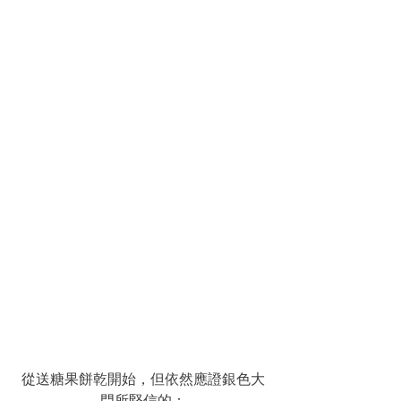
從送糖果餅乾開始，但依然應證銀色大
門所堅信的：