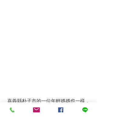
嘉義縣朴子市的一位年輕媽媽也一樣，
她在申請銀色大門送餐大使端APP時寫
道：