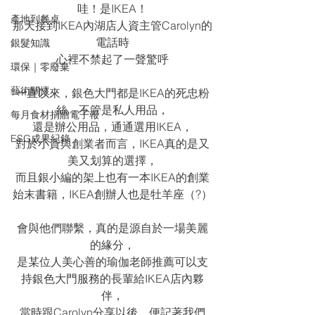
哇！是IKEA！
產地到餐桌
那天接到IKEA內湖店人資主管Carolyn的
電話時
銀髮知識
心裡不禁起了一聲驚呼
環保｜零廢棄
藝術關懷
一直以來，銀色大門都是IKEA的死忠粉
絲，不管是私人用品，
每月食材捐贈電子報
還是辦公用品，通通選用IKEA，
ESG成果紀錄
對於小資與創業者而言，IKEA真的是又
美又划算的選擇，
而且銀小編的架上也有一本IKEA的創業
始末書籍，IKEA創辦人也是牡羊座（?）
會與他們聯繫，真的是源自於一場美麗
的緣分，
是某位人美心善的瑜伽老師推薦可以支
持銀色大門服務的長輩給IKEA店內夥
伴，
當時跟Carolyn分享以後，便記著我們