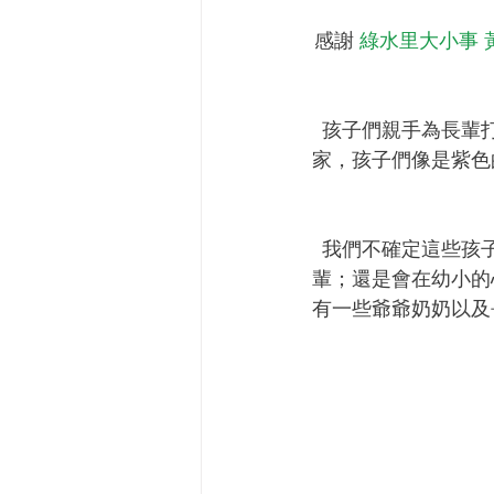
感謝 
綠水里大小事 
孩子們親手為長輩
家，孩子們像是紫色
我們不確定這些孩
輩；還是會在幼小的
有一些爺爺奶奶以及