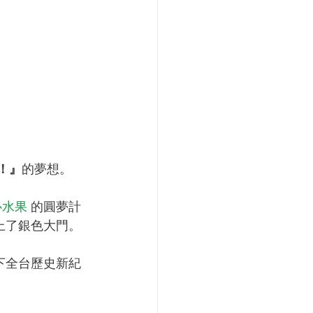
！』
的夢想。
心水果
 的圓夢計
上了銀色大門。
下全台歷史新紀