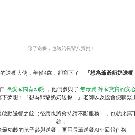
除了送餐，也送給長輩八寶粥！
的送餐大使，年僅4歲，卻寫下了：
『想為爺爺奶奶送餐
自 
長愛家園育幼院
 ，他們參與了 
無毒農 等家寶寶的安
寫下夢想：『想為爺爺奶奶送餐！』老師以及協會便聯繫
連啟動送餐之餘（後續也將會持續不斷服務），也就此寫
錄：
台最幼齡的孩子參與送餐，更用長輩送餐APP回報任務！