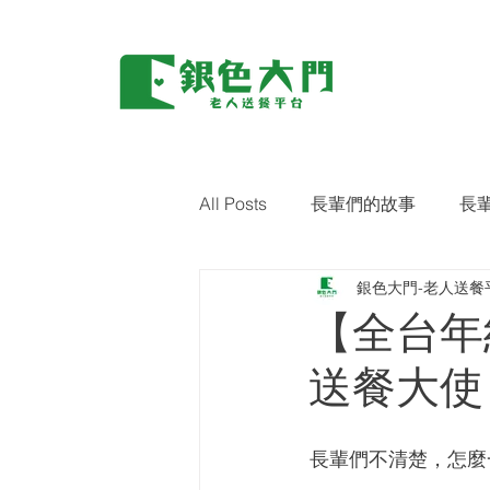
All Posts
長輩們的故事
長
銀色大門-老人送餐
環保｜零廢棄
藝術關懷
【全台年
送餐大使
長輩們不清楚，怎麼