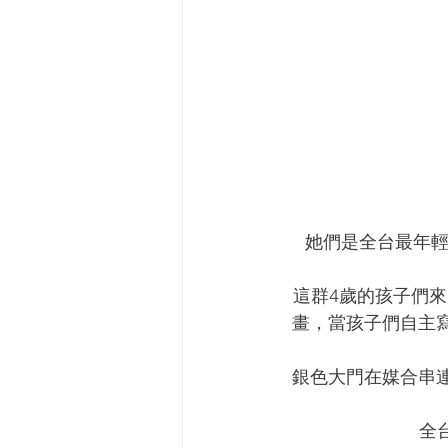
她們是全台最年輕
這群4歲的孩子們來
畫，當孩子們自主
銀色大門在媒合串
全