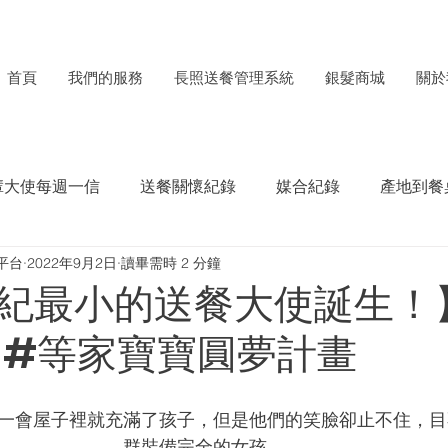
首頁
我們的服務
長照送餐管理系統
銀髮商城
關於
輩大使每週一信
送餐關懷紀錄
媒合紀錄
產地到餐
平台
2022年9月2日
讀畢需時 2 分鐘
每月食材捐贈電子報
ESG成果紀錄
紀最小的送餐大使誕生！
 #等家寶寶圓夢計畫
一會屋子裡就充滿了孩子，但是他們的笑臉卻止不住，目
群裝備完全的女孩。