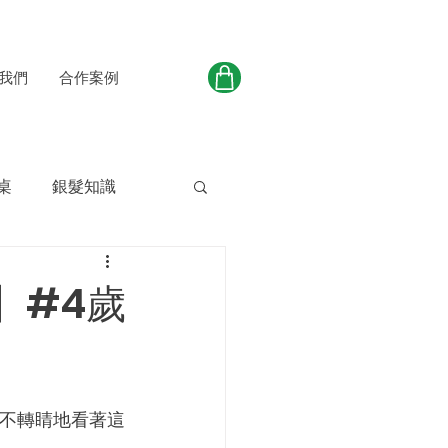
我們
合作案例
桌
銀髮知識
】#4歲
不轉睛地看著這