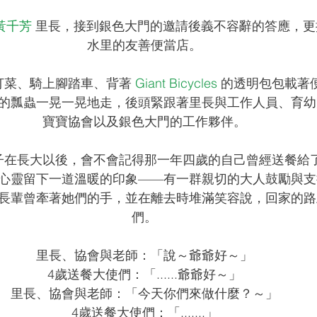
黃千芳
 里長，接到銀色大門的邀請後義不容辭的答應，
水里的友善便當店。
打菜、騎上腳踏車、背著 
Giant Bicycles
 的透明包包載著
的瓢蟲一晃一晃地走，後頭緊跟著里長與工作人員、育幼
寶寶協會以及銀色大門的工作夥伴。
子在長大以後，會不會記得那一年四歲的自己曾經送餐給
心靈留下一道溫暖的印象——有一群親切的大人鼓勵與支
長輩曾牽著她們的手，並在離去時堆滿笑容說，回家的路
們。
里長、協會與老師：「說～爺爺好～」
4歲送餐大使們：「......爺爺好～」
里長、協會與老師：「今天你們來做什麼？～」
4歲送餐大使們：「.......」