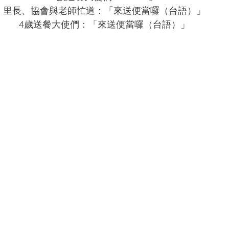
里長、協會與老師忙道：「來送便當囉（台語）」
4歲送餐大使們：「來送便當囉（台語）」